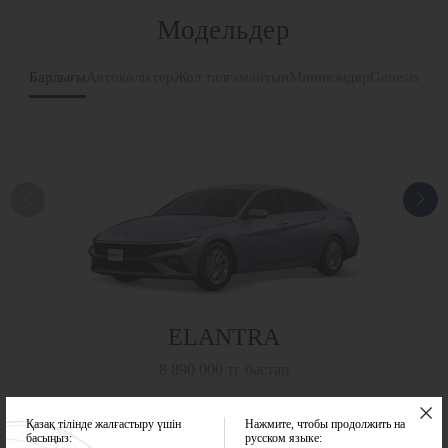
Модельдер
Барлығы
Автокөліктер
Жол талғамайтын
Минивэндер
Genesis
ELANTRA
8 890 000 тг бастап
Қазақ тілінде жалғастыру үшін
Нажмите, чтобы продолжить на
Барлық модельдер
басыңыз:
русском языке: