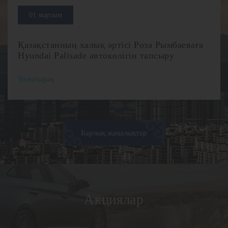
01 маусым
Қазақстанның халық әртісі Роза Рымбаеваға
Hyundai Palisade автокөлігін тапсыру
Толығырақ
Барлық жаңалықтар
Акциялар