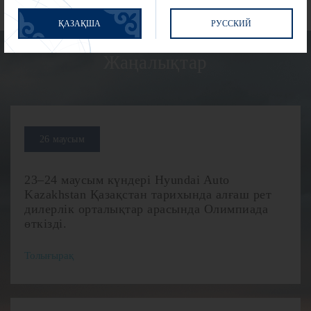
ҚАЗАҚША
РУССКИЙ
Жаңалықтар
26 маусым
23–24 маусым күндері Hyundai Auto
Kazakhstan Қазақстан тарихында алғаш рет
дилерлік орталықтар арасында Олимпиада
өткізді.
Толығырақ