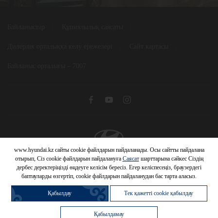
Байланыстар
Құпиялылық саясаты
Дилерлік орталыққа келу ережелері
Сайт картасы
Байланыс орталығы – 7007
www.hyundai.kz сайты cookie файлдарын пайдаланады. Осы сайтты пайдалана
© 2026 Hyundai Motor Company
отырып, Сіз cookie файлдарын пайдалануға
Саясат
шарттарына сәйкес Сіздің
дербес деректеріңізді өңдеуге келісім бересіз. Егер келіспесеңіз, браузердегі
баптауларды өзгертіп, cookie файлдарын пайдаланудан бас тарта аласыз.
Қабылдау
Тек қажетті cookie қабылдау
Қабылдамау