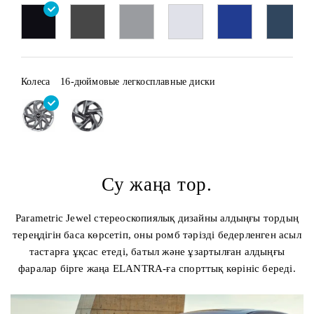
Колеса
16-дюймовые легкосплавные диски
Су жаңа тор.
Parametric Jewel стереоскопиялық дизайны алдыңғы тордың
тереңдігін баса көрсетіп, оны ромб тәрізді бедерленген асыл
тастарға ұқсас етеді, батыл және ұзартылған алдыңғы
фаралар бірге жаңа ELANTRA-ға спорттық көрініс береді.