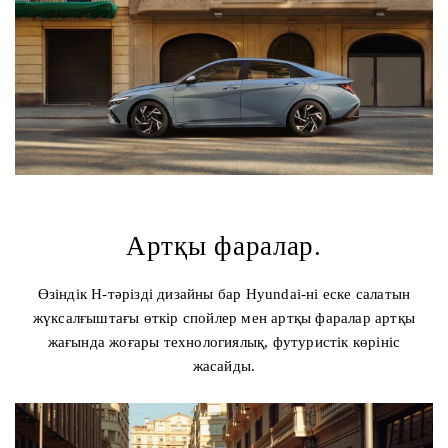
Артқы фаралар.
Өзіндік H-тәрізді дизайны бар Hyundai-ні еске салатын
жүксалғыштағы өткір спойлер мен артқы фаралар артқы
жағында жоғары технологиялық, футуристік көрініс
жасайды.