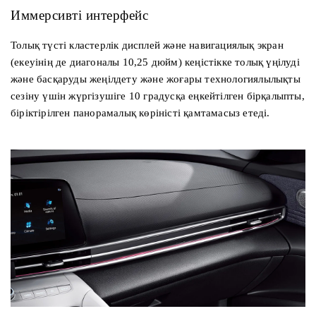
Иммерсивті интерфейс
Толық түсті кластерлік дисплей және навигациялық экран
(екеуінің де диагоналы 10,25 дюйм) кеңістікке толық үңілуді
және басқаруды жеңілдету және жоғары технологиялылықты
сезіну үшін жүргізушіге 10 градусқа еңкейтілген бірқалыпты,
біріктірілген панорамалық көріністі қамтамасыз етеді.