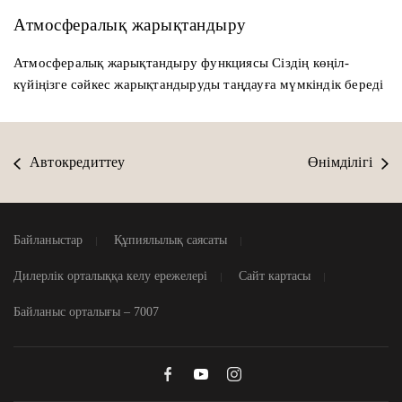
Атмосфералық жарықтандыру
Атмосфералық жарықтандыру функциясы Сіздің көңіл-
күйіңізге сәйкес жарықтандыруды таңдауға мүмкіндік береді
Автокредиттеу
Өнімділігі
Байланыстар
Құпиялылық саясаты
Дилерлік орталыққа келу ережелері
Сайт картасы
Байланыс орталығы – 7007