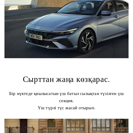
Сырттан жаңа көзқарас.
Бір нүктеде қиылысатын үш батыл сызықтан түзілген үш
секция.
Үш түрлі түс жасай отырып.