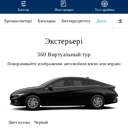
Бағалар
Жеке ақпарат
Тест-драйвқа
ELANTRA
Ерекшеліктері
Бағалары
Автокредиттеу
Дизайны
Өнім
Экстерьері
360 Виртуальный тур
Поворачивайте изображение автомобиля влево или вправо
Цвет кузова
Черный