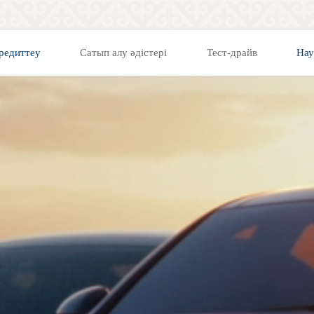
редиттеу
Сатып алу әдістері
Тест-драйв
Нау