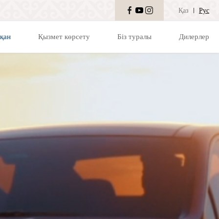
Қаз
Рус
қан
Қызмет көрсету
Біз туралы
Дилерлер