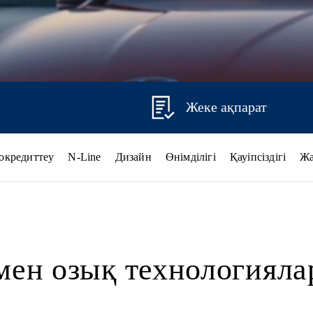
Жеке ақпарат
окредиттеу
N-Line
Дизайн
Өнімділігі
Қауіпсіздігі
Ж
мен озық технологияла