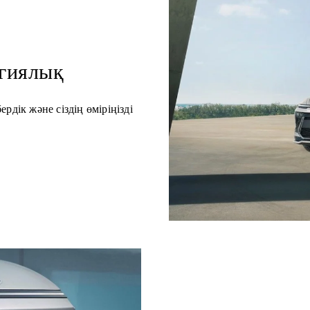
огиялық
дік және сіздің өміріңізді