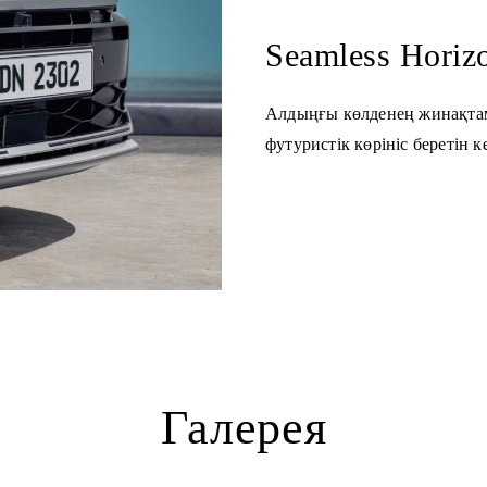
Seamless Hori
Алдыңғы көлденең жинақтам
футуристік көрініс беретін 
Галерея