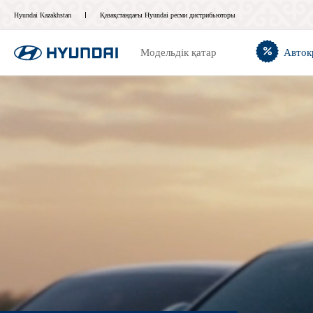
Hyundai Kazakhstan
Қазақстандағы Hyundai ресми дистрибьюторы
Модельдік қатар
Авток