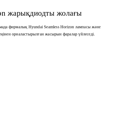
zon жарықдиодты жолағы
ада фирмалық Hyundai Seamless Horizon лампасы және
кеңінен орналастырылған жасырын фаралар үйлеседі.