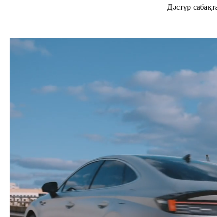
Дәстүр сабақт