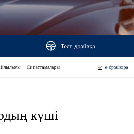
Тест-драйвқа
айлылығы
Сипаттамалары
e-брошюра
рдың күші