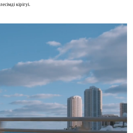
сімді кірігуі.