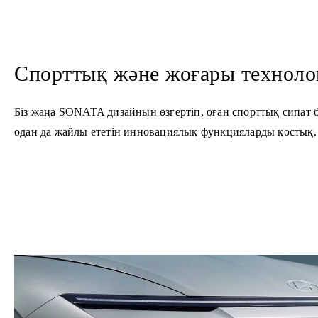
Спорттық және жоғары технол
Біз жаңа SONATA дизайнын өзгертіп, оған спорттық сипат бер
одан да жайлы ететін инновациялық функцияларды қостық.