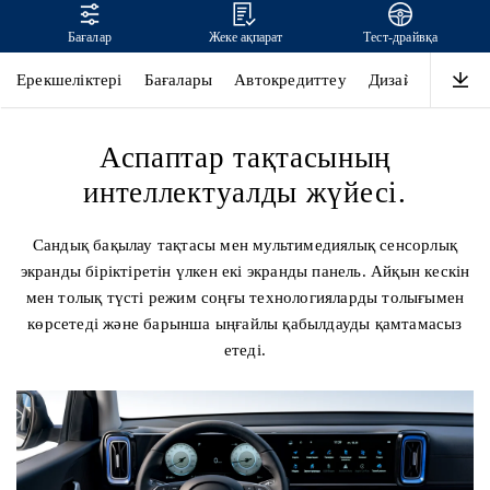
Бағалар
Жеке ақпарат
Тест-драйвқа
MUFASA
Ерекшеліктері
Бағалары
Автокредиттеу
Дизайн
Қауіпс
Аспаптар тақтасының
интеллектуалды жүйесі.
Сандық бақылау тақтасы мен мультимедиялық сенсорлық
экранды біріктіретін үлкен екі экранды панель. Айқын кескін
мен толық түсті режим соңғы технологияларды толығымен
көрсетеді және барынша ыңғайлы қабылдауды қамтамасыз
етеді.