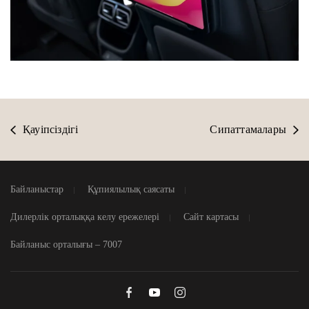
Қауіпсіздігі
Сипаттамалары
Байланыстар
Құпиялылық саясаты
Дилерлік орталыққа келу ережелері
Сайт картасы
Байланыс орталығы – 7007