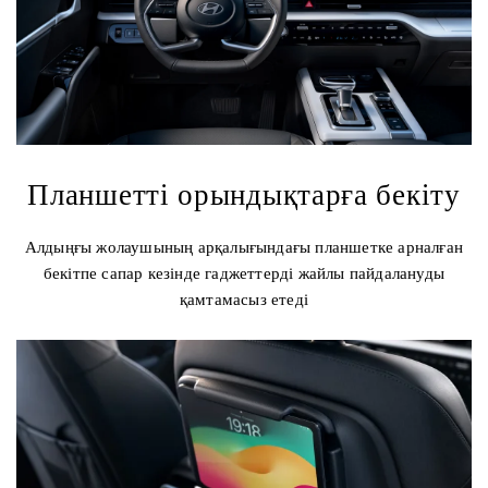
Планшетті орындықтарға бекіту
Алдыңғы жолаушының арқалығындағы планшетке арналған
бекітпе сапар кезінде гаджеттерді жайлы пайдалануды
қамтамасыз етеді