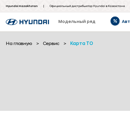
Hyundai Kazakhstan
Официальный дистрибьютор Hyundai в Казахстане
Модельный ряд
Ав
На главную
>
Сервис
>
Карта ТО