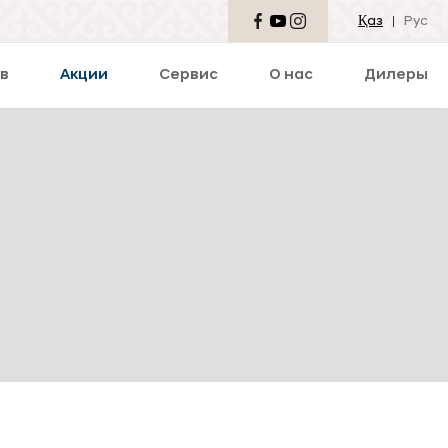
Қаз
Рус
в
Акции
Сервис
О нас
Дилеры