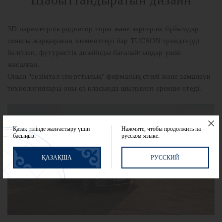
3D параметрлік радиатор торы және зергерлік бұйымдар
сияқты жарқыраған элементтері бар TUCSON трендтерді
белгілеп, футуристік дизайнды бағалайтындар үшін
жасалған.
Оның "сезімтал спорттылық" фирмалық стилі және заманауи
технологиялары оны өз класында шынымен ерекше етеді.
Қазақ тілінде жалғастыру үшін
Нажмите, чтобы продолжить на
басыңыз:
русском языке:
ҚАЗАҚША
РУССКИЙ