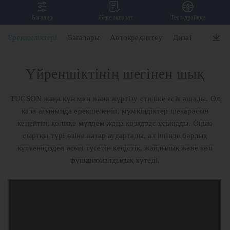
Бағалар
Жеке ақпарат
Тест-драйвқа
TUCSON
Ерекшеліктері
Бағалары
Автокредиттеу
Дизайн
Өнімді
Үйреншіктінің шегінен шық
TUCSON жаңа күн мен жаңа жүргізу стиліне есік ашады. Ол
қала ағынында ерекшеленіп, мүмкіндіктер шекарасын
кеңейтіп, көлікке мүлдем жаңа көзқарас ұсынады. Оның
сыртқы түрі өзіне назар аудартады, ал ішінде барлық
күткеніңізден асып түсетін кеңістік, жайлылық және көп
функционалдылық күтеді.