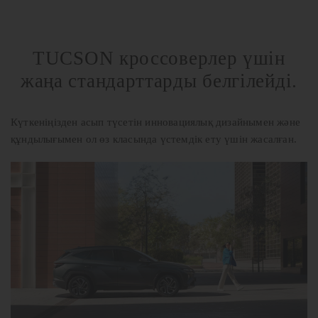
TUCSON кроссоверлер үшін
жаңа стандарттарды белгілейді.
Күткеніңізден асып түсетін инновациялық дизайнымен және
құндылығымен ол өз класында үстемдік ету үшін жасалған.