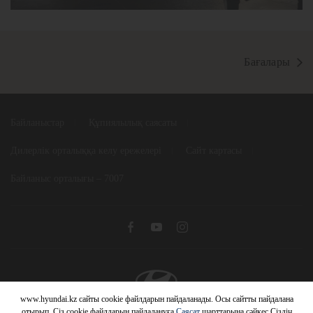
Бағалары
Байланыстар
Құпиялылық саясаты
Дилерлік орталыққа келу ережелері
Сайт картасы
Байланыс орталығы – 7007
www.hyundai.kz сайты cookie файлдарын пайдаланады. Осы сайтты пайдалана
© 2026 Hyundai Motor Company
отырып, Сіз cookie файлдарын пайдалануға
Саясат
шарттарына сәйкес Сіздің