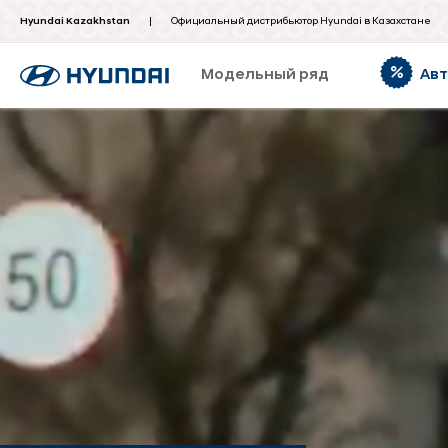
Hyundai Kazakhstan
Официальный дистрибьютор Hyundai в Казахстане
Модельный ряд
Ав