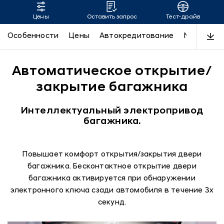
Цены
Оставить запрос
Тест-драйв
SONATA
Особенности
Цены
Автокредитование
N-Line
Д
Автоматическое открытие/
закрытие багажника
Интеллектуальный электропривод
багажника.
Повышает комфорт открытия/закрытия двери
багажника. Бесконтактное открытие двери
багажника активируется при обнаружении
электронного ключа сзади автомобиля в течение 3х
секунд.