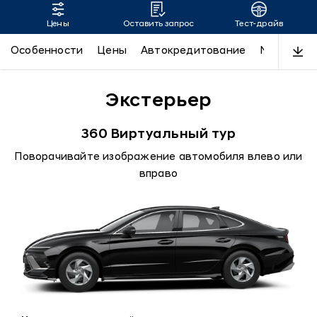
Цены
Оставить запрос
Тест-драйв
SONATA
Особенности
Цены
Автокредитование
N-Line
Д
Экстерьер
360 Виртуальный тур
Поворачивайте изображение автомобиля влево или
вправо